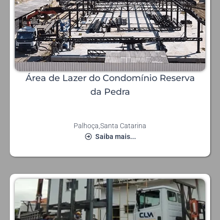
Área de Lazer do Condomínio Reserva
da Pedra
Palhoça
,
Santa Catarina
Saiba mais...