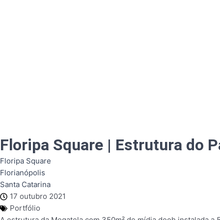
Floripa Square | Estrutura do P
Floripa Square
Florianópolis
Santa Catarina
17 outubro 2021
Portfólio
A estrutura da Megatela com 350m² de mídia dooh instalada a