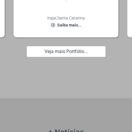
Itajaí
,
Santa Catarina
Saiba mais...
Veja mais Portfólio...
+ Notícias